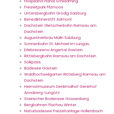
Hospiland Planai Schladming
Freizeitpark Filzmoos
Untersbergbahn Grödig Salzburg
Benediktinerstift Admont
Dachstein Gletscherbahn Ramsau am
Dachstein
Augustinerbräu Mülln Salzburg
Sonnenbahn St. Michael im Lungau
Erlebnisarena Angertal Gastein
Rittisbergbahn Ramsau am Dachstein
Sölkpass
Badesee Gastein
Waldhochseilgarten Rittisberg Ramsau am
Dachstein
Heimatmuseum Denkmalhof Gererhof
Annaberg-Lungötz
Steirischer Bodensee Gössenberg
Bergbahnen Flachau Winter
Naturbadesee Freizeitanlage Hollersbach