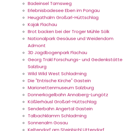
Badeinsel Tamsweg
Erlebnisbadesee Eben im Pongau
Heugathalm Großarl-Hüttschlag
Kajak Flachau
Brot backen bei der Troger Mühle Sölk
Nationalpark Gesäuse und Weidendom
Admont
3D Jagdbogenpark Flachau
Georg Trakl Forschungs- und Gedenkstätte
Salzburg
Wild Wild West Schladming
Die "Entrische Kirche" Gastein
Marionettenmuseum Salzburg
Donnerkogelbahn Annaberg-Lungötz
Kößlerhäusl Großarl-Hüttschlag
Senderbahn Angertal Gastein
Talbachklamm Schladming
Sonnenalm Gosau
Keltendorf am Steinbichl Uttendorf