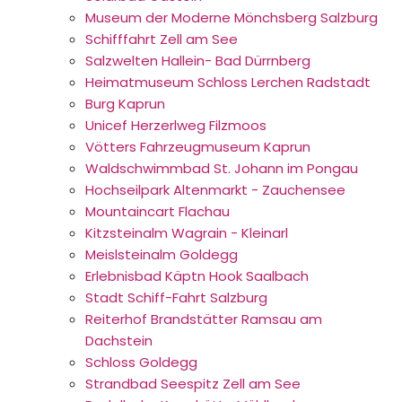
Museum der Moderne Mönchsberg Salzburg
Schifffahrt Zell am See
Salzwelten Hallein- Bad Dürrnberg
Heimatmuseum Schloss Lerchen Radstadt
Burg Kaprun
Unicef Herzerlweg Filzmoos
Vötters Fahrzeugmuseum Kaprun
Waldschwimmbad St. Johann im Pongau
Hochseilpark Altenmarkt - Zauchensee
Mountaincart Flachau
Kitzsteinalm Wagrain - Kleinarl
Meislsteinalm Goldegg
Erlebnisbad Käptn Hook Saalbach
Stadt Schiff-Fahrt Salzburg
Reiterhof Brandstätter Ramsau am
Dachstein
Schloss Goldegg
Strandbad Seespitz Zell am See