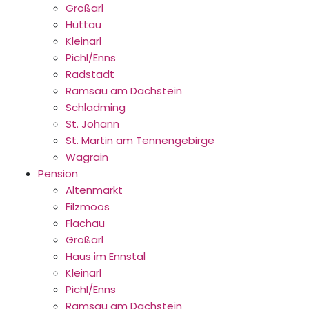
Großarl
Hüttau
Kleinarl
Pichl/Enns
Radstadt
Ramsau am Dachstein
Schladming
St. Johann
St. Martin am Tennengebirge
Wagrain
Pension
Altenmarkt
Filzmoos
Flachau
Großarl
Haus im Ennstal
Kleinarl
Pichl/Enns
Ramsau am Dachstein