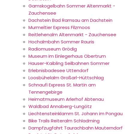
Gamskogelbahn Sommer Altenmarkt -
Zauchensee
Dachstein Bad Ramsau am Dachstein
Murmeltier Express Filzmoos
Reitlehenalm Altenmarkt - Zauchensee
Hochalmbahn Sommer Rauris
Radiomuseum Grödig
Museum im Einlegerhaus Obertrum
Hauser-Kaibling Seilbahnen Sommer
Erlebnisbadesee Uttendorf
Loosbühelalm Großarl-Hüttschlag
Schnaufi Express St. Martin am
Tennengebirge
Heimatmuseum Arlerhof Abtenau
Waldbad Annaberg-Lungötz
Liechtensteinklamm St. Johann im Pongau
Bike Trails Reiteralm Schladming
Dampfzugfahrt Taurachbahn Mauterndorf