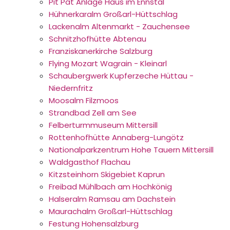
Pit Pat Anlage Haus im Ennstal
Hühnerkaralm Großarl-Hüttschlag
Lackenalm Altenmarkt - Zauchensee
Schnitzhofhütte Abtenau
Franziskanerkirche Salzburg
Flying Mozart Wagrain - Kleinarl
Schaubergwerk Kupferzeche Hüttau -
Niedernfritz
Moosalm Filzmoos
Strandbad Zell am See
Felberturmmuseum Mittersill
Rottenhofhütte Annaberg-Lungötz
Nationalparkzentrum Hohe Tauern Mittersill
Waldgasthof Flachau
Kitzsteinhorn Skigebiet Kaprun
Freibad Mühlbach am Hochkönig
Halseralm Ramsau am Dachstein
Maurachalm Großarl-Hüttschlag
Festung Hohensalzburg