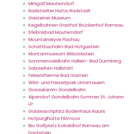
Minigolf Mauterndorf
Radstädter Hütte Radstadt
Gasteiner Museum
Kegelbahnen Gasthof Brückenhof Ramsau
Erlebnisbad Mauterndorf
Mountainskyve Flachau
Schattbachalm Bad Hofgastein
Montanmuseum Altböckstein
Sommerrodelbahn Hallein- Bad Dürrnberg
Salzwelten Hallstatt
Felsentherme Bad Gastein
Wild- und Freizeitpark Untertauern
Gosaukamm Gondelbahn
Alpendorf Gondelbahn Sommer St. Johann
i.P.
Goldwaschplatz Bodenhaus Rauris
Hofpürglhütte Filzmoos
Bio Golfplatz Kobaldhof Ramsau am
Dachstein