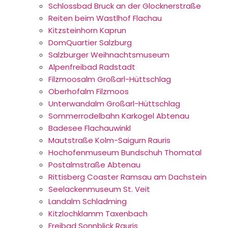
Schlossbad Bruck an der Glocknerstraße
Reiten beim Wastlhof Flachau
Kitzsteinhorn Kaprun
DomQuartier Salzburg
Salzburger Weihnachtsmuseum
Alpenfreibad Radstadt
Filzmoosalm Großarl-Hüttschlag
Oberhofalm Filzmoos
Unterwandalm Großarl-Hüttschlag
Sommerrodelbahn Karkogel Abtenau
Badesee Flachauwinkl
Mautstraße Kolm-Saigurn Rauris
Hochofenmuseum Bundschuh Thomatal
Postalmstraße Abtenau
Rittisberg Coaster Ramsau am Dachstein
Seelackenmuseum St. Veit
Landalm Schladming
Kitzlochklamm Taxenbach
Freibad Sonnblick Rauris