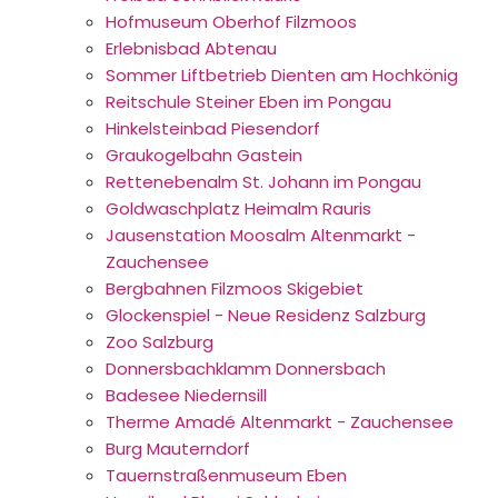
Hofmuseum Oberhof Filzmoos
Erlebnisbad Abtenau
Sommer Liftbetrieb Dienten am Hochkönig
Reitschule Steiner Eben im Pongau
Hinkelsteinbad Piesendorf
Graukogelbahn Gastein
Rettenebenalm St. Johann im Pongau
Goldwaschplatz Heimalm Rauris
Jausenstation Moosalm Altenmarkt -
Zauchensee
Bergbahnen Filzmoos Skigebiet
Glockenspiel - Neue Residenz Salzburg
Zoo Salzburg
Donnersbachklamm Donnersbach
Badesee Niedernsill
Therme Amadé Altenmarkt - Zauchensee
Burg Mauterndorf
Tauernstraßenmuseum Eben