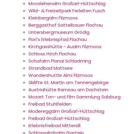
Mooslehenalm Großarl-Hüttschlag
Wild- & Freizeitpark Ferleiten Fusch
Kleinbergalm Filzmoos
Berggasthof Sattelbauer Flachau
Untersbergmuseum Grödig
Flori's Erlebnispfad Flachau
Kirchgasshütte - Aualm Filzmoos
Schloss Höch Flachau
Schafalm Planai Schladming
Strandbad Mattsee
Wandershuttle Almi Filzmoos
Skilifte St. Martin am Tennengebirge
Austriahütte Ramsau am Dachstein
Mozart Ton- und Film Sammlung Salzburg
Freibad Stuhlfelden
Modereggalm Großarl-Hüttschlag
Freibad Großarl-Hüttschlag
Erlebnisfreibad Mittersill
Schlossalmbahn Gastein