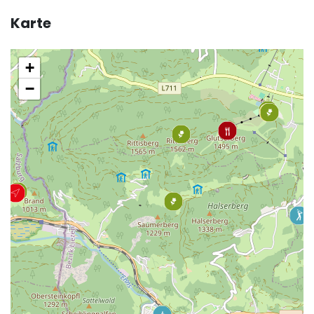
Karte
+
−