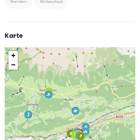
Wandern
Winterurlaub
Karte
+
−