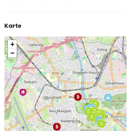
Karte
+
−