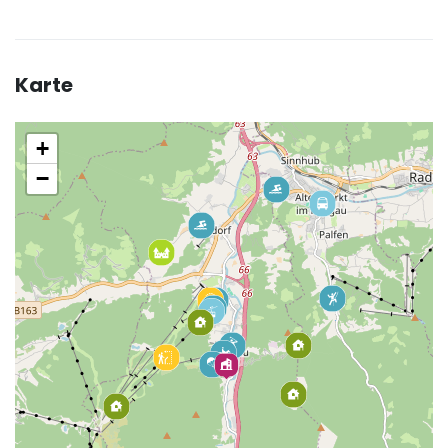
Karte
+
−