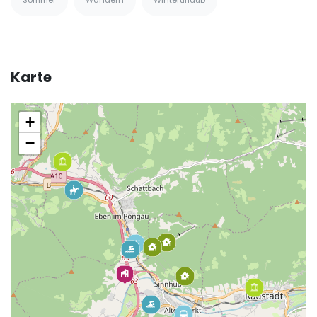
Sommer
Wandern
Winterurlaub
Karte
+
−