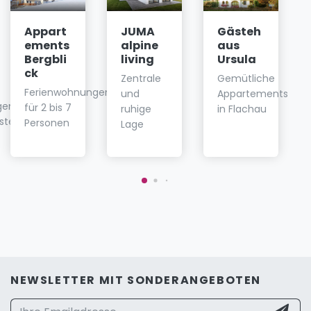
Appart
JUMA
Gästeh
ements
alpine
aus
Bergbli
living
Ursula
ck
Zentrale
Gemütliche
Ferienwohnungen
und
Appartements
gen
für 2 bis 7
ruhige
in Flachau
iste
Personen
Lage
NEWSLETTER MIT SONDERANGEBOTEN