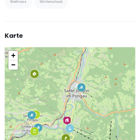
Wellness
Winterurlaub
Karte
+
−