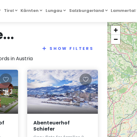
Tirol
Kärnten
Lungau
Salzburgerland
Lammertal
...
+
−
SHOW FILTERS
rds in Austria
of
Abenteuerhof
Schiefer