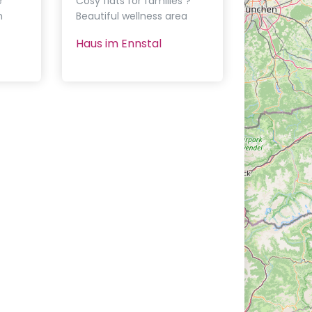
e
Cosy flats for families ?
m
Beautiful wellness area
Haus im Ennstal