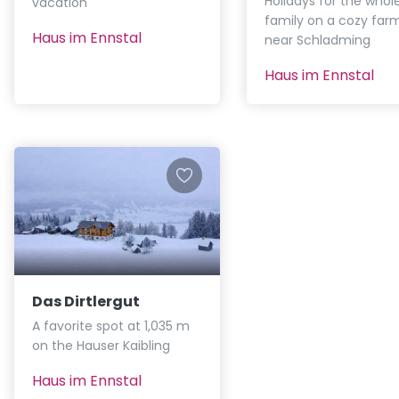
Holidays for the whol
vacation
family on a cozy far
Haus im Ennstal
near Schladming
Haus im Ennstal
Das Dirtlergut
A favorite spot at 1,035 m
on the Hauser Kaibling
Haus im Ennstal