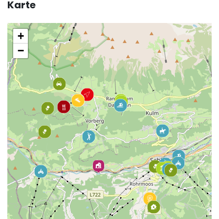
Karte
+
−