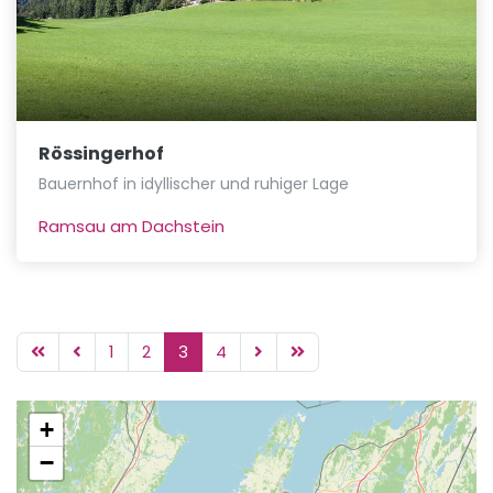
Rössingerhof
Bauernhof in idyllischer und ruhiger Lage
Ramsau am Dachstein
1
2
3
4
+
−