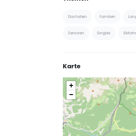
Dachstein
Familien
Lan
Senioren
Singles
Skifah
Karte
+
−