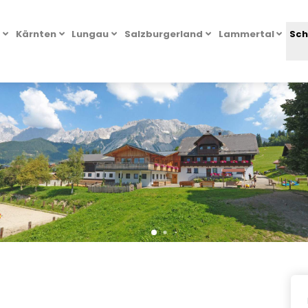
l
Kärnten
Lungau
Salzburgerland
Lammertal
Sch