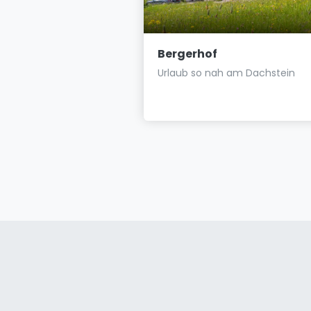
el Ramsau
Bergerhof
traumhafter Lage am
Urlaub so nah am Dachstein
☀