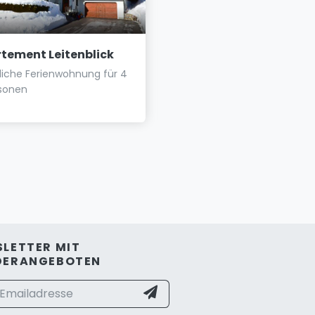
tement Leitenblick
Aparthotel Ramsau
iche Ferienwohnung für 4
Urlaub in traumhafter Lag
rsonen
Waldrand ☀
LETTER MIT
DERANGEBOTEN