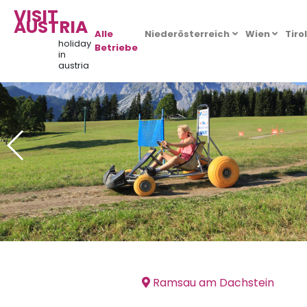
VISIT
AUSTRIA
Alle
Niederösterreich
Wien
Tiro
holiday
Betriebe
in
austria
Ramsau am Dachstein