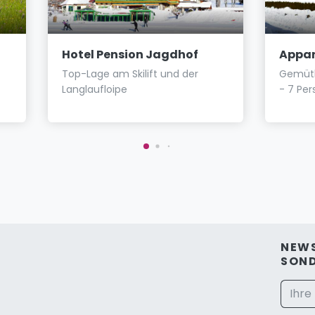
Hotel Pension Jagdhof
Appar
Top-Lage am Skilift und der
Gemütl
Langlaufloipe
- 7 Pe
NEWS
SON