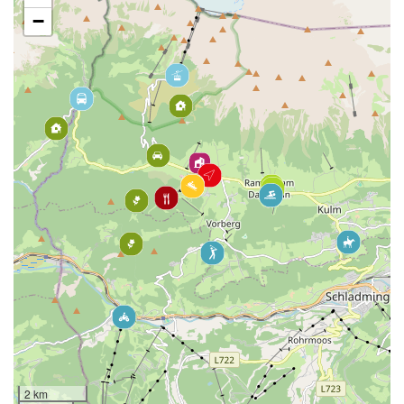
−
2 km