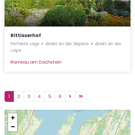
Rittisserhof
Perfekte Lage ✔ direkt an der Skipiste ✔ direkt an der
Loipe
Ramsau am Dachstein
1
2
3
4
5
6
+
−