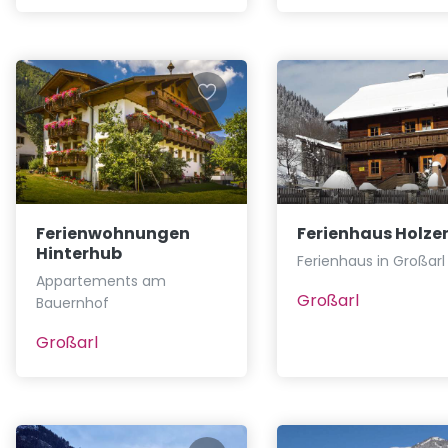
Ferienwohnungen
Ferienhaus Holze
Hinterhub
Ferienhaus in Großarl
Appartements am
Großarl
Bauernhof
Großarl