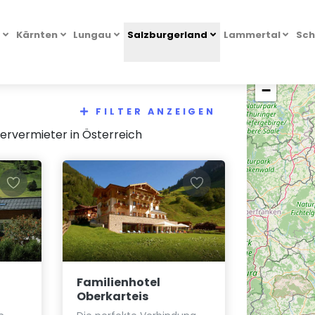
l
Kärnten
Lungau
Salzburgerland
Lammertal
Sch
+
−
FILTER ANZEIGEN
ervermieter in Österreich
Familienhotel
Oberkarteis