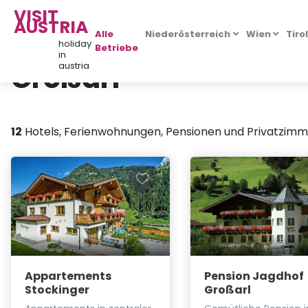
VISIT
AUSTRIA
Alle
Niederösterreich
Wien
Tiro
holiday
Betriebe
in
Großarl
austria
12
Hotels, Ferienwohnungen, Pensionen und Privatzimm
Appartements
Pension Jagdhof
Stockinger
Großarl