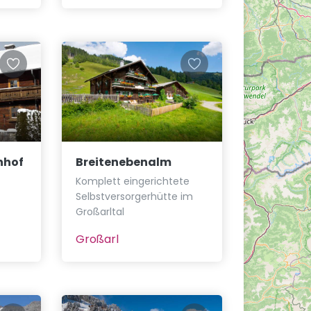
nhof
Breitenebenalm
Komplett eingerichtete
Selbstversorgerhütte im
Großarltal
Großarl