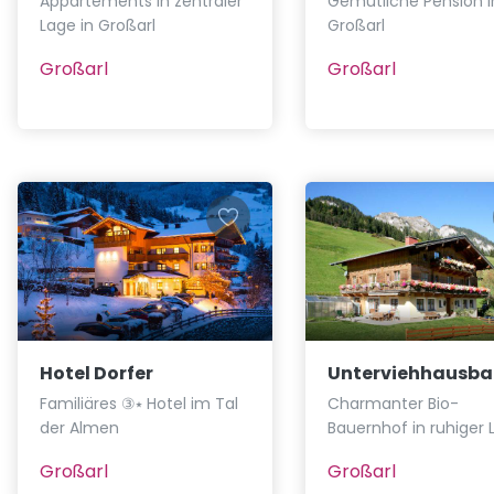
Appartements in zentraler
Gemütliche Pension i
Lage in Großarl
Großarl
Großarl
Großarl
Hotel Dorfer
Unterviehhausba
Familiäres ③⭑ Hotel im Tal
Charmanter Bio-
der Almen
Bauernhof in ruhiger 
Großarl
Großarl