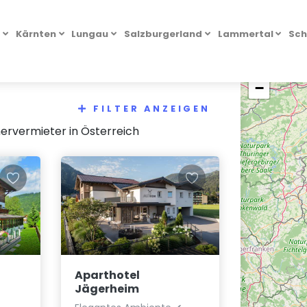
l
Kärnten
Lungau
Salzburgerland
Lammertal
Sch
+
−
FILTER ANZEIGEN
ervermieter in Österreich
Aparthotel
Jägerheim