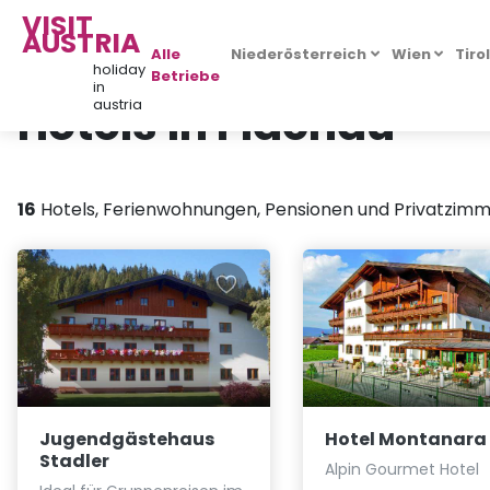
VISIT
AUSTRIA
Alle
Niederösterreich
Wien
Tiro
holiday
Betriebe
in
Hotels in Flachau
austria
16
Hotels, Ferienwohnungen, Pensionen und Privatzimm
Jugendgästehaus
Hotel Montanara
Stadler
Alpin Gourmet Hotel