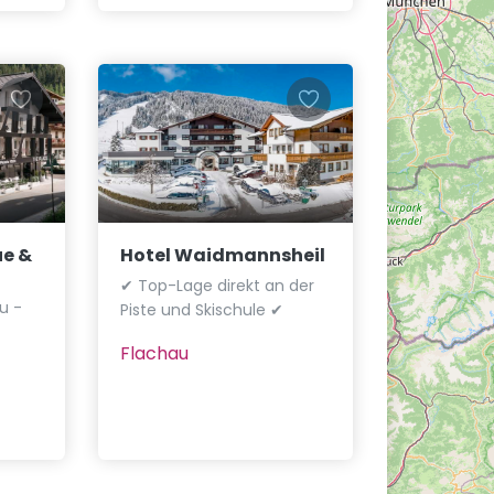
ue &
Hotel Waidmannsheil
✔ Top-Lage direkt an der
u -
Piste und Skischule ✔
Flachau