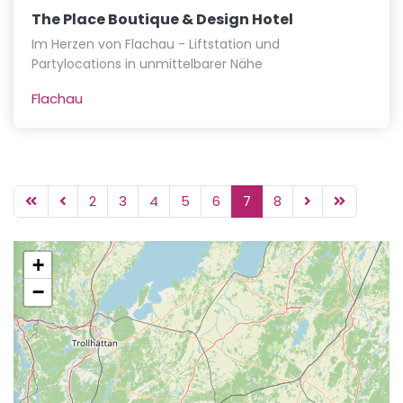
The Place Boutique & Design Hotel
Im Herzen von Flachau - Liftstation und
Partylocations in unmittelbarer Nähe
Flachau
2
3
4
5
6
7
8
+
−