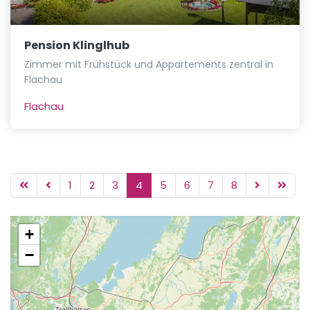
Pension Klinglhub
Zimmer mit Frühstück und Appartements zentral in
Flachau
Flachau
1
2
3
4
5
6
7
8
+
−