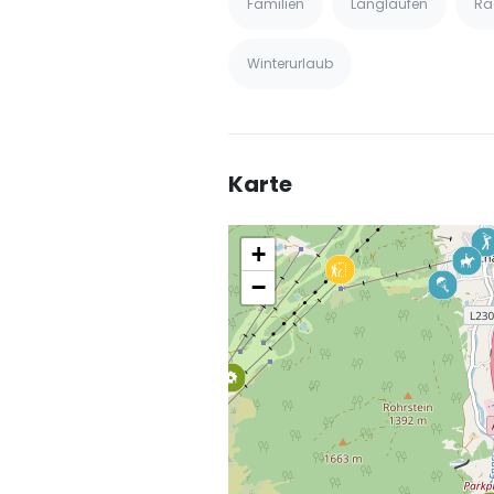
Familien
Langlaufen
Ra
Winterurlaub
Karte
+
−