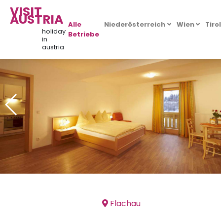
VISIT
AUSTRIA
Alle
Niederösterreich
Wien
Tiro
holiday
Betriebe
in
austria
Flachau