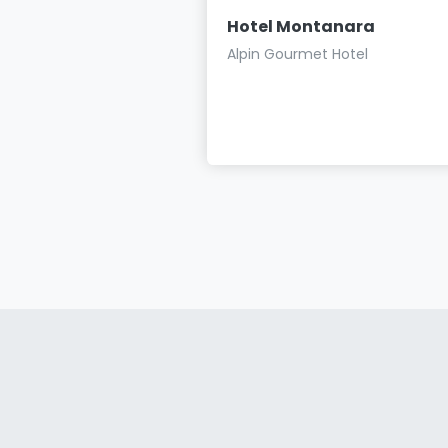
l Pichler
Hotel Montanara
 Appartements in
Alpin Gourmet Hotel