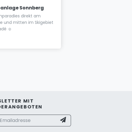
nanlage Sonnberg
Aparthotel Pichler
nparadies direkt am
Wohlfühl - Appartements i
e und mitten im Skigebiet
Flachau
adé ☺
LETTER MIT
DERANGEBOTEN