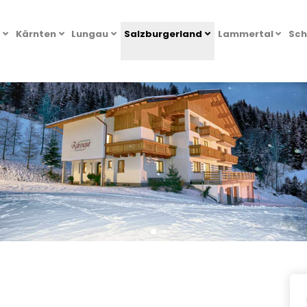
l
Kärnten
Lungau
Salzburgerland
Lammertal
Sch