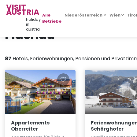
VISIT
AUSTRIA
Alle
Niederösterreich
Wien
Tiro
holiday
Betriebe
in
Flachau
austria
87
Hotels, Ferienwohnungen, Pensionen und Privatzimm
Appartements
Ferienwohnunge
Oberreiter
Schörghofer