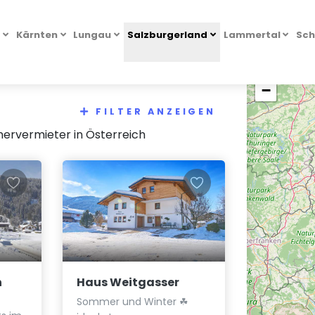
l
Kärnten
Lungau
Salzburgerland
Lammertal
Sch
+
−
FILTER ANZEIGEN
ervermieter in Österreich
n
Haus Weitgasser
Sommer und Winter ☘