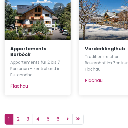
Appartements
Vorderklinglhub
Burböck
Traditionsreicher
Appartements für 2 bis 7
Bauernhof im Zentru
Personen - zentral und in
Flachau
Pistennähe
Flachau
Flachau
1
2
3
4
5
6