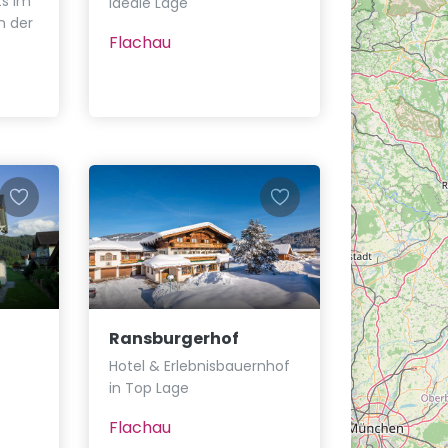
s im
ideale Lage
n der
Flachau
Ransburgerhof
Hotel & Erlebnisbauernhof
in Top Lage
Flachau