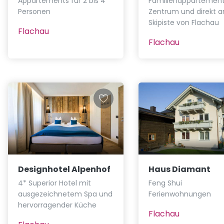
Appartements für 2 bis 4
Familienappartement
Personen
Zentrum und direkt a
Skipiste von Flachau
Flachau
Flachau
Designhotel Alpenhof
Haus Diamant
4* Superior Hotel mit
Feng Shui
ausgezeichnetem Spa und
Ferienwohnungen
hervorragender Küche
Flachau