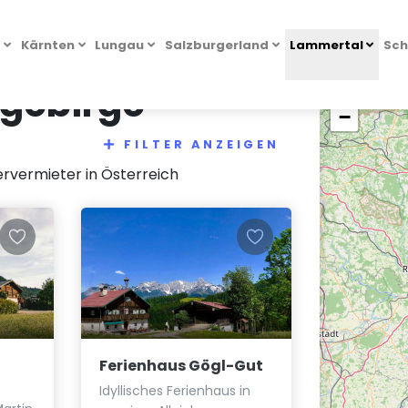
l
Kärnten
Lungau
Salzburgerland
Lammertal
Sch
ngebirge
+
−
FILTER ANZEIGEN
rvermieter in Österreich
Ferienhaus Gögl-Gut
Idyllisches Ferienhaus in