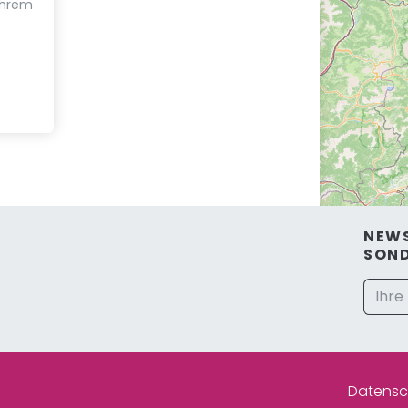
Ihrem
NEWS
SON
Datensc
30 km