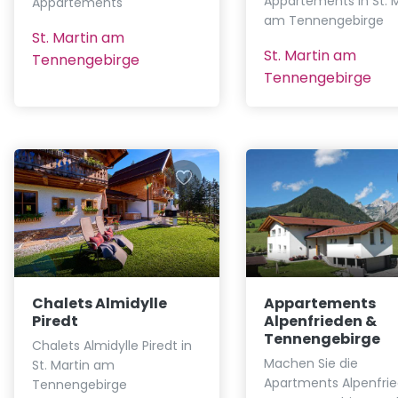
Appartements in St. M
Appartements
am Tennengebirge
St. Martin am
St. Martin am
Tennengebirge
Tennengebirge
Chalets Almidylle
Appartements
Piredt
Alpenfrieden &
Tennengebirge
Chalets Almidylle Piredt in
Machen Sie die
St. Martin am
Apartments Alpenfri
Tennengebirge