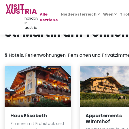
VISIT
AUSTRIA
Alle
Niederösterreich
Wien
Tiro
holiday
Betriebe
in
St. Martin am Tenne
austria
5
Hotels, Ferienwohnungen, Pensionen und Privatzimme
Haus Elisabeth
Appartements
Wimmhof
Zimmer mit Frühstück und