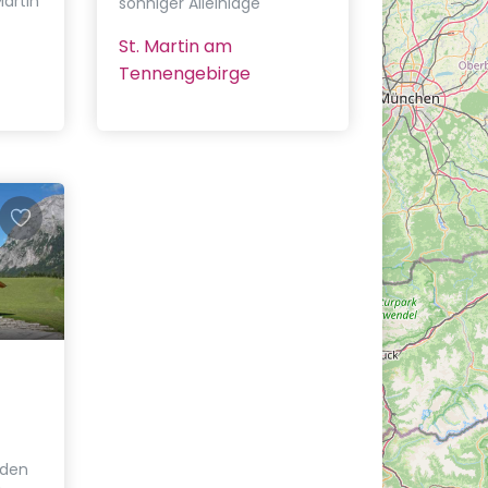
artin
sonniger Alleinlage
St. Martin am
Tennengebirge
eden