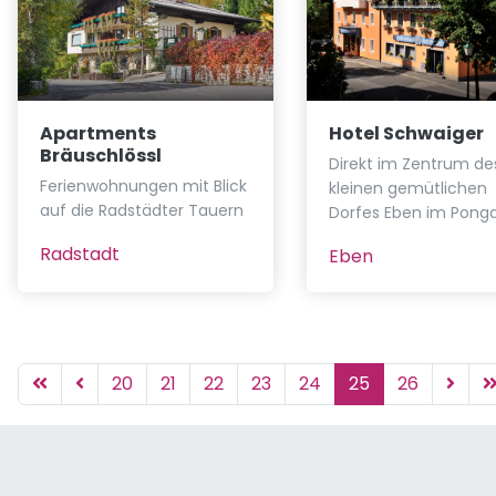
Apartments
Hotel Schwaiger
Bräuschlössl
Direkt im Zentrum de
Ferienwohnungen mit Blick
kleinen gemütlichen
auf die Radstädter Tauern
Dorfes Eben im Pong
Radstadt
Eben
20
21
22
23
24
25
26