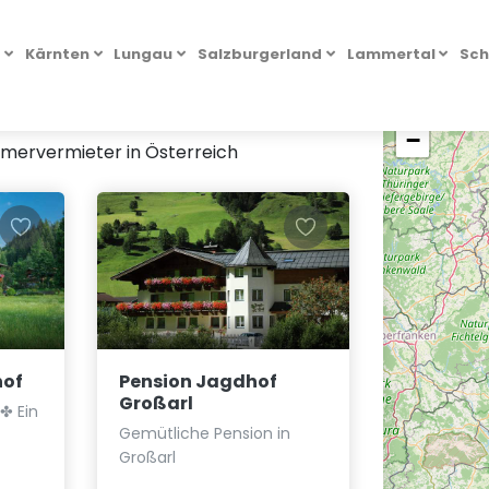
l
Kärnten
Lungau
Salzburgerland
Lammertal
Sch
+
FILTER ANZEIGEN
−
mmervermieter in Österreich
hof
Pension Jagdhof
Großarl
✤ Ein
Gemütliche Pension in
Großarl