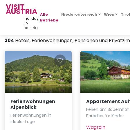
VISIT
AUSTRIA
Alle
Niederösterreich
Wien
Tiro
holiday
Betriebe
in
austria
304
Hotels, Ferienwohnungen, Pensionen und Privatzi
Ferienwohnungen
Appartement Au
Alpenblick
Ferien am Bauernhof 
Ferienwohnungen in
Paradies für Kinder
idealer Lage
Wagrain