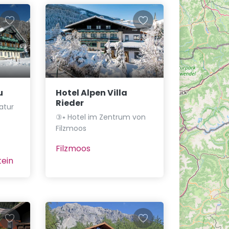
u
Hotel Alpen Villa
Rieder
atur
③⭑ Hotel im Zentrum von
Filzmoos
Filzmoos
ein