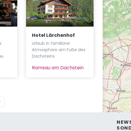
Hotel Lärchenhof
s
Urlaub in familiärer
Atmosphäre am Fuße des
au
Dachsteins
Ramsau am Dachstein
NEWS
SON