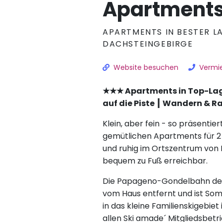
Apartments
APARTMENTS IN BESTER L
DACHSTEINGEBIRGE
Website besuchen
Vermie
★★★ Apartments in Top-Lage
auf die Piste ┃ Wandern & R
Klein, aber fein - so präsentier
gemütlichen Apartments für 2 
und ruhig im Ortszentrum von 
bequem zu Fuß erreichbar.
Die Papageno-Gondelbahn der 
vom Haus entfernt und ist Somm
in das kleine Familienskigebiet
allen Ski amade´ Mitgliedsbet