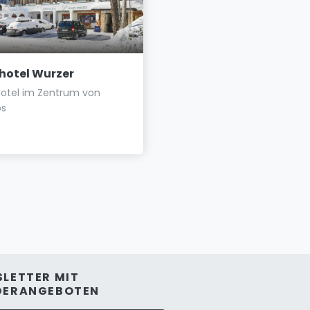
hotel Wurzer
Hotel Bischofsmütze
tel im Zentrum von
Elegantes De - Luxe Hotel 
os
Herzen von Filzmoos
LETTER MIT
DERANGEBOTEN