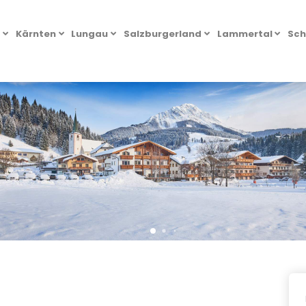
l
Kärnten
Lungau
Salzburgerland
Lammertal
Sch