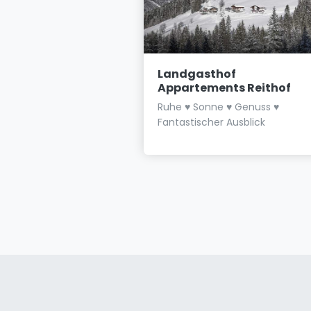
schofsmütze
Landgasthof
Appartements Reithof
e - Luxe Hotel im
Ruhe ♥ Sonne ♥ Genuss ♥
 Filzmoos
Fantastischer Ausblick