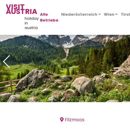
VISIT
AUSTRIA
Alle
Niederösterreich
Wien
Tiro
holiday
Betriebe
in
austria
Filzmoos